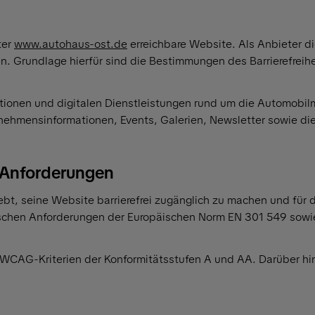
ter
www.autohaus-ost.de
erreichbare Website. Als Anbieter di
ten. Grundlage hierfür sind die Bestimmungen des Barrierefrei
mationen und digitalen Dienstleistungen rund um die Automo
ehmensinformationen, Events, Galerien, Newsletter sowie di
n Anforderungen
ebt, seine Website barrierefrei zugänglich zu machen und für 
nischen Anforderungen der Europäischen Norm EN 301 549 sowie
n WCAG-Kriterien der Konformitätsstufen A und AA. Darüber h