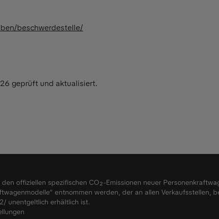
aben/beschwerdestelle/
26 geprüft und aktualisiert.
nd den offiziellen spezifischen CO₂-Emissionen neuer Personenkraftw
twagenmodelle“ entnommen werden, der an allen Verkaufsstellen, b
2/
unentgeltlich erhältlich ist.
ellungen