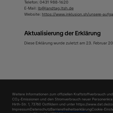
Telefon: 0431 988-1620
E-Mail:
lb@landtag.ltsh.de
Website:
https://www.inklusion.sh/unsere-aufg
Aktualisierung der Erklärung
Diese Erklärung wurde zuletzt am 23. Februar 20
Weitere Informationen zum offiziellen Kraftstoffverbrauch u
CO₂-Emissionen und den Stromverbrauch neuer Personenkraf
Hirth-Str. 1, 73760 Ostfildern und unter
https://www.dat.de/co
Impressum
Datenschutz
Barrierefreiheitserklärung
Cookie-Einst