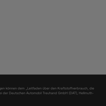
agen können dem „Leitfaden über den Kraftstoffverbrauch, die
ei der Deutschen Automobil Treuhand GmbH (DAT), Hellmuth-