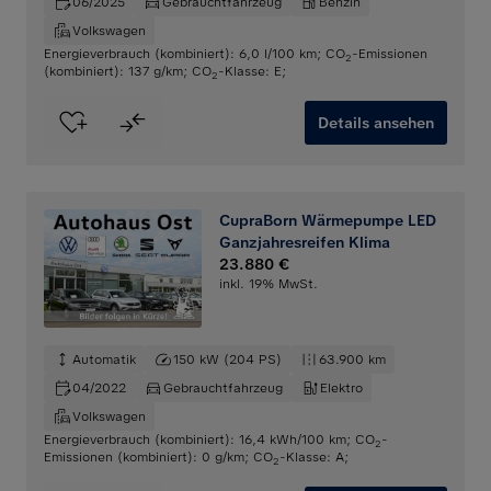
06/2025
Gebrauchtfahrzeug
Benzin
Volkswagen
Energieverbrauch (kombiniert): 6,0 l/100 km
;
CO
-Emissionen
2
(kombiniert): 137 g/km
;
CO
-Klasse: E
;
2
Details ansehen
CupraBorn Wärmepumpe LED
Ganzjahresreifen Klima
23.880 €
inkl. 19% MwSt.
Automatik
150 kW (204 PS)
63.900 km
04/2022
Gebrauchtfahrzeug
Elektro
Volkswagen
Energieverbrauch (kombiniert): 16,4 kWh/100 km
;
CO
-
2
Emissionen (kombiniert): 0 g/km
;
CO
-Klasse: A
;
2