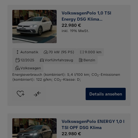
VolkswagenPolo 1,0 TSI
Energy DSG Klima
Rückfahrkamera
22.980 €
inkl. 19% MwSt.
Automatik
70 kW (95 PS)
9.000 km
12/2025
Vorführfahrzeug
Benzin
Volkswagen
Energieverbrauch (kombiniert): 5,4 l/100 km
;
CO
-Emissionen
2
(kombiniert): 122 g/km
;
CO
-Klasse: D
;
2
Details ansehen
VolkswagenPolo ENERGY 1,0 l
TSI OPF DSG Klima
22.980 €