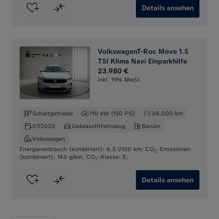
Details ansehen
VolkswagenT-Roc Move 1.5
TSI Klima Navi Einparkhilfe
23.980 €
inkl. 19% MwSt.
Schaltgetriebe
110 kW (150 PS)
38.000 km
07/2023
Gebrauchtfahrzeug
Benzin
Volkswagen
Energieverbrauch (kombiniert): 6,3 l/100 km
;
CO
-Emissionen
2
(kombiniert): 143 g/km
;
CO
-Klasse: E
;
2
Details ansehen