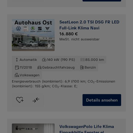
SeatLeon 2.0 TSI DSG FR LED
Full-Link Klima Navi
16.880 €
MwSt. nicht ausweisbar
Automatik
140 kW (190 PS)
85.000 km
11/2018
Gebrauchtfahrzeug
Benzin
Volkswagen
Energieverbrauch (kombiniert): 6,9 l/100 km
;
CO
-Emissionen
2
(kombiniert): 155 g/km
;
CO
-Klasse: E
;
2
Details ansehen
VolkswagenPolo Life Klima
Einparkhilfe Fenster el.