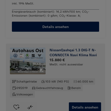
inkl. 19% MwSt.
Energieverbrauch (kombiniert): 14,2 kWh/100 km
;
CO
-
2
Emissionen (kombiniert): 0 g/km
;
CO
-Klasse: A
;
2
Details ansehen
NissanQashqai 1.3 DIG-T N-
CONNECTA Navi Klima Navi
15.880 €
MwSt. nicht ausweisbar
Schaltgetriebe
103 kW (140 PS)
60.000 km
09/2019
Gebrauchtfahrzeug
Benzin
Volkswagen
Details ansehen