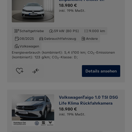
18.980 €
inkl. 19% MwSt.
Schaltgetriebe
59 kW (80 PS)
9.000 km
08/2025
Gebrauchtfahrzeug
Andere
Volkswagen
Energieverbrauch (kombiniert): 5,4 l/100 km
;
CO
-Emissionen
2
(kombiniert): 123 g/km
;
CO
-Klasse: D
;
2
Details ansehen
VolkswagenTaigo 1.0 TSI DSG
Life Klima Rückfahrkamera
18.980 €
inkl. 19% MwSt.