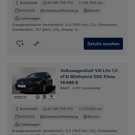
Automatik
81 kW (110 PS)
24.300 km
03/2023
Gebrauchtfahrzeug
Benzin
Volkswagen
Energieverbrauch (kombiniert): 6,0 l/100 km
;
CO
-Emissionen
2
(kombiniert): 137 g/km
;
CO
-Klasse: E
;
2
Details ansehen
VolkswagenGolf VIII Life 1,0
eTSI Mildhybrid DSG Klima
19.980 €
MwSt. nicht ausweisbar
Automatik
81 kW (110 PS)
37.800 km
05/2023
Gebrauchtfahrzeug
Benzin
Volkswagen
Energieverbrauch (kombiniert): 5,2 l/100 km
;
CO
-Emissionen
2