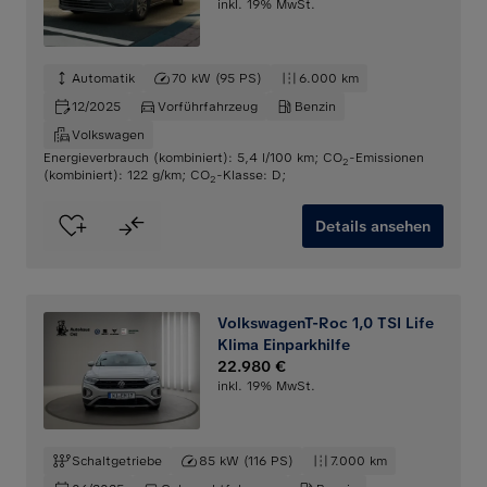
inkl. 19% MwSt.
Automatik
70 kW (95 PS)
6.000 km
12/2025
Vorführfahrzeug
Benzin
Volkswagen
Energieverbrauch (kombiniert): 5,4 l/100 km
;
CO
-Emissionen
2
(kombiniert): 122 g/km
;
CO
-Klasse: D
;
2
Details ansehen
VolkswagenT-Roc 1,0 TSI Life
Klima Einparkhilfe
22.980 €
inkl. 19% MwSt.
Schaltgetriebe
85 kW (116 PS)
7.000 km