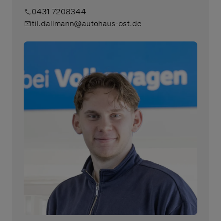
0431 7208344
til.dallmann@autohaus-ost.de