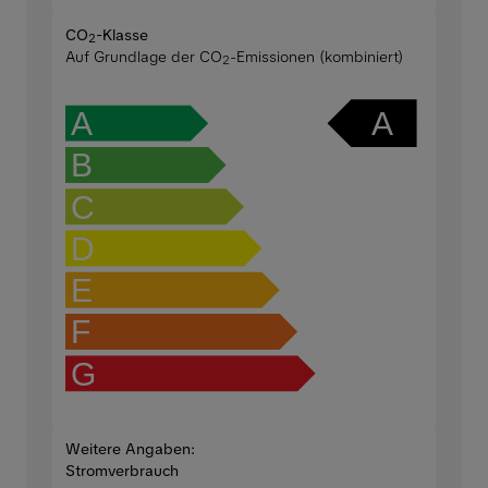
CO
-Klasse
2
Auf Grundlage der CO
-Emissionen (kombiniert)
2
A
A
B
C
D
E
F
G
Weitere Angaben:
Stromverbrauch