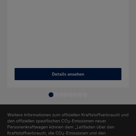
Details ansehen
Weitere Informationen zum offiziellen Kraftstoffverbrauch und
den offiziellen spezifischen CO₂-Emissionen neuer
Personenkraftwagen können dem „Leitfaden über den
Kraftstoffverbrauch, die CO₂-Emissionen und den