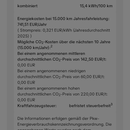
kombiniert
15,4 kWh/100 km
Energiekosten bei 15.000 km Jahresfahrleistung:
741,51 EUR/Jahr
( Strompreis: 0,321 EUR/kWh (Jahresdurchschnitt
2025) )
Mögliche CO
-Kosten über die nächsten 10 Jahre
2
2
(15.000 km/Jahr):
Bei einem angenommenen mittleren
durchschnittlichen CO
-Preis von 142,50 EUR/t
:
2
0,00 EUR
Bei einem angenommenen niedrigen
durchschnittlichen CO
-Preis von 60,00 EUR/t:
2
0,00 EUR
Bei einem angenommenen hohen
durchschnittlichen CO
-Preis von 220,00 EUR/t:
2
0,00 EUR
3
Kraftfahrzeugsteuer:
befristet steuerbefreit
Die Informationen erfolgen gemäß der Pkw-
Energieverbrauchskennzeichnungsverordnung. Die
angegebenen Werte wurden nach dem