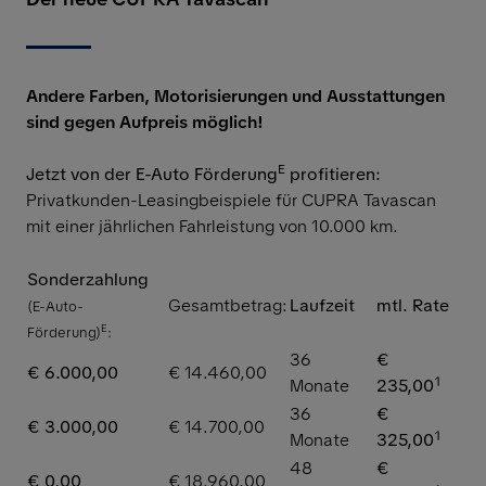
Andere Farben, Motorisierungen und Ausstattungen
sind gegen Aufpreis möglich!
E
Jetzt von der E-Auto Förderung
profitieren:
Privatkunden-Leasingbeispiele für CUPRA Tavascan
mit einer jährlichen Fahrleistung von 10.000 km.
Sonderzahlung
Gesamtbetrag:
Laufzeit
mtl. Rate
(E-Auto-
E
Förderung)
:
36
€
€ 6.000,00
€ 14.460,00
Monate
235,00
¹
36
€
€ 3.000,00
€ 14.700,00
Monate
325,00
¹
48
€
€ 0,00
€ 18.960,00