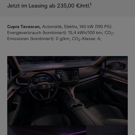
Jetzt im Leasing ab 235,00 €/mtl.¹
Cupra Tavascan,
Automatik, Elektro, 140 kW (190 PS):
Energieverbrauch (kombiniert): 15,4 kWh/100 km
;
CO
-
2
Emissionen (kombiniert): 0 g/km
;
CO
-Klasse: A
;
2