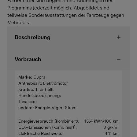
Fördermittel sind begrenzt und Änderungen des
Programms jederzeit möglich. Abgebildet sind
teilweise Sonderausstattungen der Fahrzeuge gegen
Mehrpreis.
Beschreibung
Verbrauch
Marke:
Cupra
Antriebsart:
Elektromotor
Kraftstoff:
entfällt
Handelsbezeichnung:
Tavascan
anderer Energieträger:
Strom
Energieverbrauch
(kombiniert):
15,4 kWh/100 km
1
CO
-Emissionen
(kombiniert):
0 g/km
2
Elektrische Reichweite
:
441 km