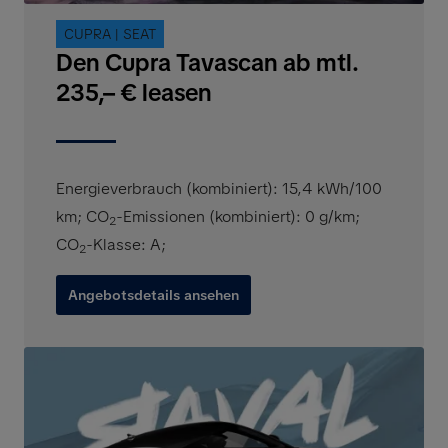
CUPRA | SEAT
Den Cupra Tavascan ab mtl.
235,– € leasen
Energieverbrauch (kombiniert): 15,4 kWh/100
km
;
CO
-Emissionen (kombiniert): 0 g/km
;
2
CO
-Klasse: A
;
2
Angebotsdetails ansehen