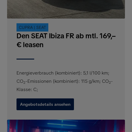
CUPRA | SEAT
Den SEAT Ibiza FR ab mtl. 169,–
€ leasen
Energieverbrauch (kombiniert): 5,1 l/100 km
;
CO
-Emissionen (kombiniert): 115 g/km
;
CO
-
2
2
Klasse: C
;
Angebotsdetails ansehen