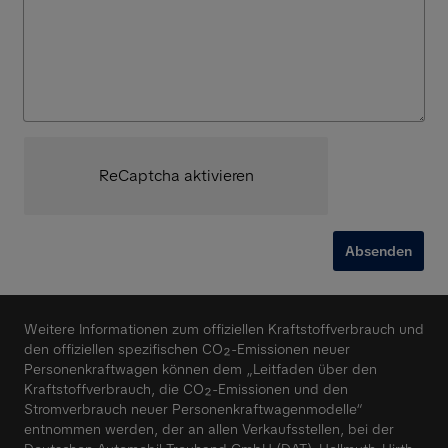
ReCaptcha aktivieren
Absenden
Weitere Informationen zum offiziellen Kraftstoffverbrauch und
den offiziellen spezifischen CO₂-Emissionen neuer
Personenkraftwagen können dem „Leitfaden über den
Kraftstoffverbrauch, die CO₂-Emissionen und den
Stromverbrauch neuer Personenkraftwagenmodelle“
entnommen werden, der an allen Verkaufsstellen, bei der