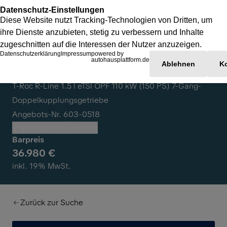
Volkswagen T-Roc
T-Roc R-Line 1.5 l eTSI OPF 110 kW (150 PS) 7-Gang-
Doppelkupplungsgetriebe
Angebots-Nr. 603-0518
Vergleichen
Merken
Barpreis
36.980 €
inkl. 19% MwSt.
Zurück zur Suche