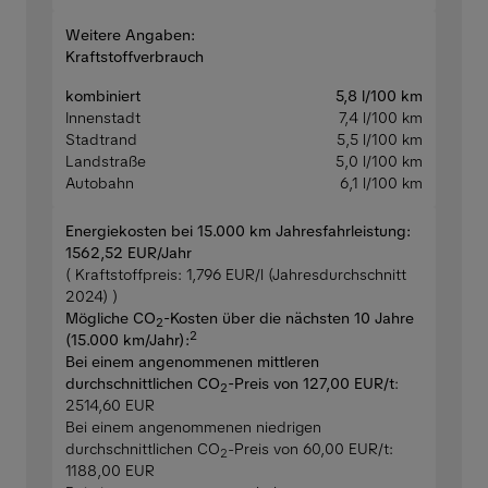
Weitere Angaben:
Kraftstoffverbrauch
kombiniert
5,8 l/100 km
Innenstadt
7,4 l/100 km
Stadtrand
5,5 l/100 km
Landstraße
5,0 l/100 km
Autobahn
6,1 l/100 km
Energiekosten bei 15.000 km Jahresfahrleistung:
1562,52 EUR/Jahr
( Kraftstoffpreis: 1,796 EUR/l (Jahresdurchschnitt
2024) )
Mögliche CO
-Kosten über die nächsten 10 Jahre
2
2
(15.000 km/Jahr):
Bei einem angenommenen mittleren
durchschnittlichen CO
-Preis von 127,00 EUR/t
:
2
2514,60 EUR
Bei einem angenommenen niedrigen
durchschnittlichen CO
-Preis von 60,00 EUR/t:
2
1188,00 EUR