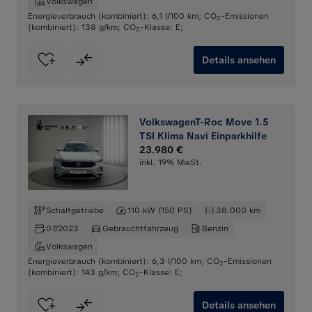
Volkswagen
Energieverbrauch (kombiniert): 6,1 l/100 km
;
CO
-Emissionen
2
(kombiniert): 138 g/km
;
CO
-Klasse: E
;
2
Details ansehen
VolkswagenT-Roc Move 1.5
TSI Klima Navi Einparkhilfe
23.980 €
inkl. 19% MwSt.
Schaltgetriebe
110 kW (150 PS)
38.000 km
07/2023
Gebrauchtfahrzeug
Benzin
Volkswagen
Energieverbrauch (kombiniert): 6,3 l/100 km
;
CO
-Emissionen
2
(kombiniert): 143 g/km
;
CO
-Klasse: E
;
2
Details ansehen