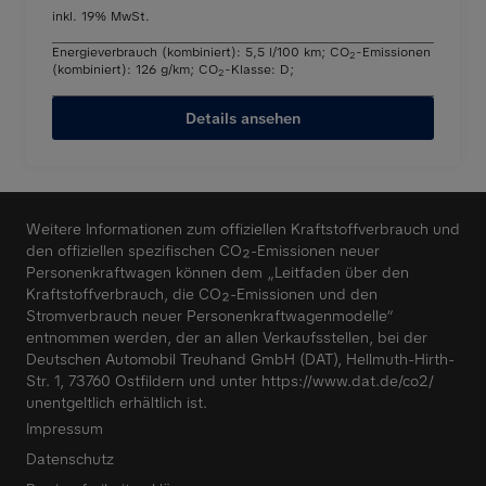
inkl. 19% MwSt.
Energieverbrauch (kombiniert): 5,5 l/100 km
;
CO
-Emissionen
2
(kombiniert): 126 g/km
;
CO
-Klasse: D
;
2
Details ansehen
Weitere Informationen zum offiziellen Kraftstoffverbrauch und
den offiziellen spezifischen CO₂-Emissionen neuer
Personenkraftwagen können dem „Leitfaden über den
Kraftstoffverbrauch, die CO₂-Emissionen und den
Stromverbrauch neuer Personenkraftwagenmodelle“
entnommen werden, der an allen Verkaufsstellen, bei der
Deutschen Automobil Treuhand GmbH (DAT), Hellmuth-Hirth-
Str. 1, 73760 Ostfildern und unter
https://www.dat.de/co2/
unentgeltlich erhältlich ist.
Impressum
Datenschutz