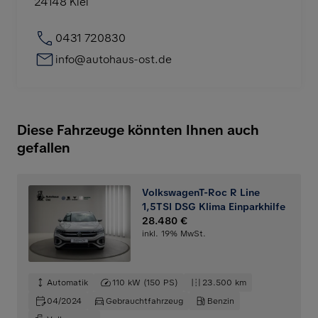
24148
Kiel
0431 720830
info@autohaus-ost.de
Diese Fahrzeuge könnten Ihnen auch
gefallen
VolkswagenT-Roc R Line
1,5TSI DSG Klima Einparkhilfe
28.480 €
inkl. 19% MwSt.
Automatik
110 kW (150 PS)
23.500 km
04/2024
Gebrauchtfahrzeug
Benzin