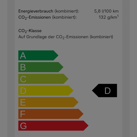
Energieverbrauch
(kombiniert):
5,8 l/100 km
1
CO
-Emissionen
(kombiniert):
132 g/km
2
CO
-Klasse
2
Auf Grundlage der CO
-Emissionen (kombiniert)
2
A
B
C
D
D
E
F
G