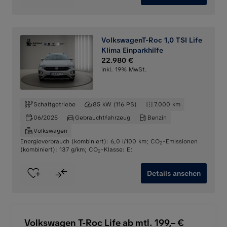
VolkswagenT-Roc 1,0 TSI Life
Klima Einparkhilfe
22.980 €
inkl. 19% MwSt.
Schaltgetriebe
85 kW (116 PS)
7.000 km
06/2025
Gebrauchtfahrzeug
Benzin
Volkswagen
Energieverbrauch (kombiniert): 6,0 l/100 km
;
CO
-Emissionen
2
(kombiniert): 137 g/km
;
CO
-Klasse: E
;
2
Details ansehen
Volkswagen T-Roc Life ab mtl. 199,– €