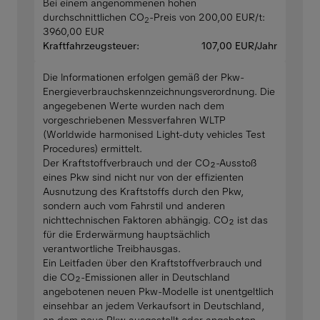
Bei einem angenommenen hohen
durchschnittlichen CO
-Preis von 200,00 EUR/t:
2
3960,00 EUR
Kraftfahrzeugsteuer:
107,00 EUR/Jahr
Die Informationen erfolgen gemäß der Pkw-
Energieverbrauchskennzeichnungsverordnung. Die
angegebenen Werte wurden nach dem
vorgeschriebenen Messverfahren WLTP
(Worldwide harmonised Light-duty vehicles Test
Procedures) ermittelt.
Der Kraftstoffverbrauch und der CO₂-Ausstoß
eines Pkw sind nicht nur von der effizienten
Ausnutzung des Kraftstoffs durch den Pkw,
sondern auch vom Fahrstil und anderen
nichttechnischen Faktoren abhängig. CO₂ ist das
für die Erderwärmung hauptsächlich
verantwortliche Treibhausgas.
Ein Leitfaden über den Kraftstoffverbrauch und
die CO₂-Emissionen aller in Deutschland
angebotenen neuen Pkw-Modelle ist unentgeltlich
einsehbar an jedem Verkaufsort in Deutschland,
an dem neue Pkw ausgestellt oder angeboten