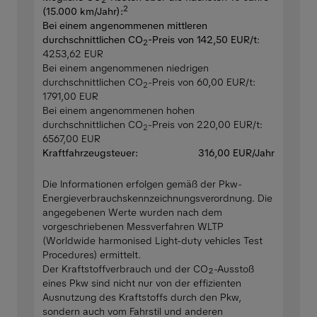
2
(15.000 km/Jahr):
Bei einem angenommenen mittleren
durchschnittlichen CO
-Preis von 142,50 EUR/t
:
2
4253,62 EUR
Bei einem angenommenen niedrigen
durchschnittlichen CO
-Preis von 60,00 EUR/t:
2
1791,00 EUR
Bei einem angenommenen hohen
durchschnittlichen CO
-Preis von 220,00 EUR/t:
2
6567,00 EUR
Kraftfahrzeugsteuer:
316,00 EUR/Jahr
Die Informationen erfolgen gemäß der Pkw-
Energieverbrauchskennzeichnungsverordnung. Die
angegebenen Werte wurden nach dem
vorgeschriebenen Messverfahren WLTP
(Worldwide harmonised Light-duty vehicles Test
Procedures) ermittelt.
Der Kraftstoffverbrauch und der CO₂-Ausstoß
eines Pkw sind nicht nur von der effizienten
Ausnutzung des Kraftstoffs durch den Pkw,
sondern auch vom Fahrstil und anderen