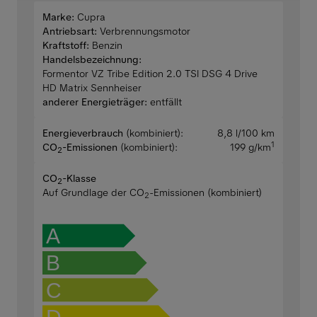
Marke:
Cupra
Antriebsart:
Verbrennungsmotor
Kraftstoff:
Benzin
Handelsbezeichnung:
Formentor VZ Tribe Edition 2.0 TSI DSG 4 Drive
HD Matrix Sennheiser
anderer Energieträger:
entfällt
Energieverbrauch
(kombiniert):
8,8 l/100 km
1
CO
-Emissionen
(kombiniert):
199 g/km
2
CO
-Klasse
2
Auf Grundlage der CO
-Emissionen (kombiniert)
2
A
B
C