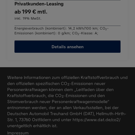
Privatkunden-Leasing
ab 199 € mtl.
inkl. 19% MwSt.
Energieverbrauch (kombiniert): 14,2 kWh/100 km
;
CO
-
2
Emissionen (kombiniert): 0 g/km
;
CO
-Klasse: A
;
2
Details ansehen
Weitere Informationen zum offiziellen Kraftstoffverbrauch und
den offiziellen spezifischen CO₂-Emissionen neuer
Personenkraftwagen können dem „Leitfaden über den
Kraftstoffverbrauch, die CO₂-Emissionen und den
Stromverbrauch neuer Personenkraftwagenmodelle“
entnommen werden, der an allen Verkaufsstellen, bei der
Deutschen Automobil Treuhand GmbH (DAT), Hellmuth-Hirth-
Str. 1, 73760 Ostfildern und unter
https://www.dat.de/co2/
unentgeltlich erhältlich ist.
Impressum