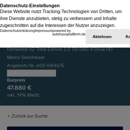
Cupra Formentor
Formentor VZ Tribe Edition 2.0 TSI DSG 4 Drive HD
Matrix Sennheiser
Angebots-Nr. 603-044675
Vergleichen
Merken
Barpreis
47.880 €
inkl. 19% MwSt.
Zurück zur Suche