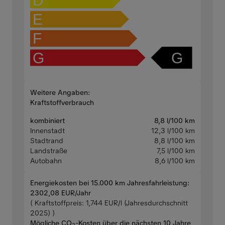
D
E
F
G
G
Weitere Angaben:
Kraftstoffverbrauch
kombiniert
8,8 l/100 km
Innenstadt
12,3 l/100 km
Stadtrand
8,8 l/100 km
Landstraße
7,5 l/100 km
Autobahn
8,6 l/100 km
Energiekosten bei 15.000 km Jahresfahrleistung:
2302,08 EUR/Jahr
( Kraftstoffpreis: 1,744 EUR/l (Jahresdurchschnitt
2025) )
Mögliche CO
-Kosten über die nächsten 10 Jahre
2