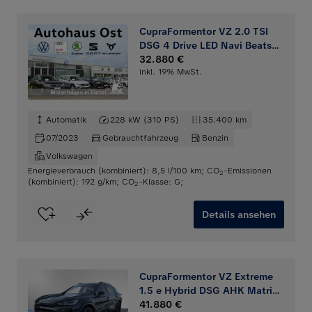
CupraFormentor VZ 2.0 TSI
DSG 4 Drive LED Navi Beats
DCC
32.880 €
inkl. 19% MwSt.
Automatik
228 kW (310 PS)
35.400 km
07/2023
Gebrauchtfahrzeug
Benzin
Volkswagen
Energieverbrauch (kombiniert): 8,5 l/100 km
;
CO
-Emissionen
2
(kombiniert): 192 g/km
;
CO
-Klasse: G
;
2
Details ansehen
CupraFormentor VZ Extreme
1.5 e Hybrid DSG AHK Matrix
Sennheiser
41.880 €