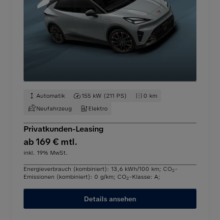
Automatik
155 kW (211 PS)
0 km
Neufahrzeug
Elektro
Privatkunden-Leasing
ab 169 € mtl.
inkl. 19% MwSt.
Energieverbrauch (kombiniert): 13,6 kWh/100 km
;
CO
-
2
Emissionen (kombiniert): 0 g/km
;
CO
-Klasse: A
;
2
Details ansehen