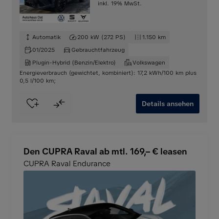
inkl. 19% MwSt.
Automatik
200 kW (272 PS)
1.150 km
01/2025
Gebrauchtfahrzeug
Plugin-Hybrid (Benzin/Elektro)
Volkswagen
Energieverbrauch (gewichtet, kombiniert): 17,2 kWh/100 km plus
0,5 l/100 km
;
Details ansehen
Den CUPRA Raval ab mtl. 169,– € leasen
CUPRA Raval Endurance