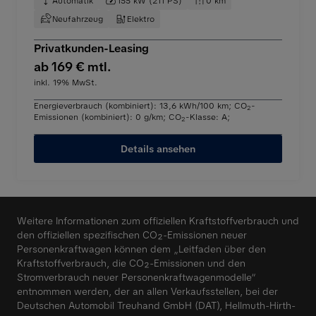
Automatik
155 kW (211 PS)
0 km
Neufahrzeug
Elektro
Privatkunden-Leasing
ab 169 € mtl.
inkl. 19% MwSt.
Energieverbrauch (kombiniert): 13,6 kWh/100 km
;
CO
-
2
Emissionen (kombiniert): 0 g/km
;
CO
-Klasse: A
;
2
Details ansehen
Weitere Informationen zum offiziellen Kraftstoffverbrauch und
den offiziellen spezifischen CO₂-Emissionen neuer
Personenkraftwagen können dem „Leitfaden über den
Kraftstoffverbrauch, die CO₂-Emissionen und den
Stromverbrauch neuer Personenkraftwagenmodelle“
entnommen werden, der an allen Verkaufsstellen, bei der
Deutschen Automobil Treuhand GmbH (DAT), Hellmuth-Hirth-