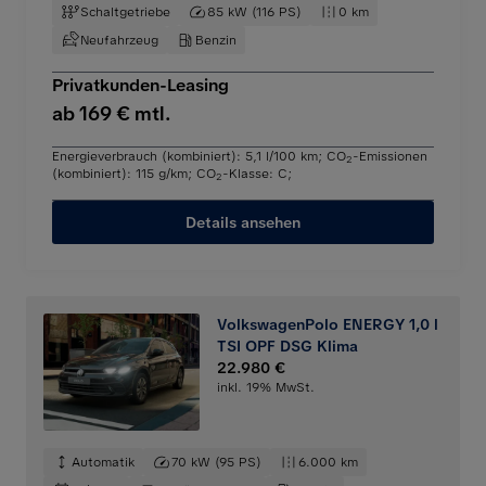
Schaltgetriebe
85 kW (116 PS)
0 km
Neufahrzeug
Benzin
Privatkunden-Leasing
ab 169 € mtl.
Energieverbrauch (kombiniert): 5,1 l/100 km
;
CO
-Emissionen
2
(kombiniert): 115 g/km
;
CO
-Klasse: C
;
2
Details ansehen
VolkswagenPolo ENERGY 1,0 l
TSI OPF DSG Klima
22.980 €
inkl. 19% MwSt.
Automatik
70 kW (95 PS)
6.000 km