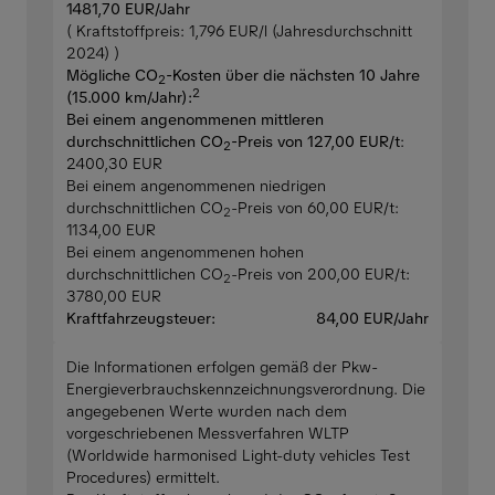
1481,70 EUR/Jahr
( Kraftstoffpreis: 1,796 EUR/l (Jahresdurchschnitt
2024) )
Mögliche CO
-Kosten über die nächsten 10 Jahre
2
2
(15.000 km/Jahr):
Bei einem angenommenen mittleren
durchschnittlichen CO
-Preis von 127,00 EUR/t
:
2
2400,30 EUR
Bei einem angenommenen niedrigen
durchschnittlichen CO
-Preis von 60,00 EUR/t:
2
1134,00 EUR
Bei einem angenommenen hohen
durchschnittlichen CO
-Preis von 200,00 EUR/t:
2
3780,00 EUR
Kraftfahrzeugsteuer:
84,00 EUR/Jahr
Die Informationen erfolgen gemäß der Pkw-
Energieverbrauchskennzeichnungsverordnung. Die
angegebenen Werte wurden nach dem
vorgeschriebenen Messverfahren WLTP
(Worldwide harmonised Light-duty vehicles Test
Procedures) ermittelt.