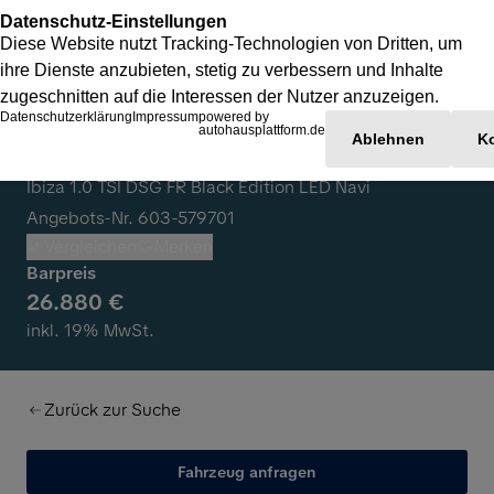
Seat Ibiza
Ibiza 1.0 TSI DSG FR Black Edition LED Navi
Angebots-Nr. 603-579701
Vergleichen
Merken
Barpreis
26.880 €
inkl. 19% MwSt.
Zurück zur Suche
Fahrzeug anfragen