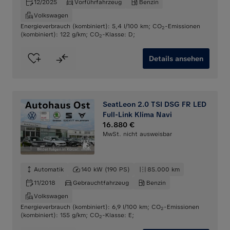
12/2025
Vorführfahrzeug
Benzin
Volkswagen
Energieverbrauch (kombiniert): 5,4 l/100 km
;
CO
-Emissionen
2
(kombiniert): 122 g/km
;
CO
-Klasse: D
;
2
Details ansehen
SeatLeon 2.0 TSI DSG FR LED
Full-Link Klima Navi
16.880 €
MwSt. nicht ausweisbar
Automatik
140 kW (190 PS)
85.000 km
11/2018
Gebrauchtfahrzeug
Benzin
Volkswagen
Energieverbrauch (kombiniert): 6,9 l/100 km
;
CO
-Emissionen
2
(kombiniert): 155 g/km
;
CO
-Klasse: E
;
2