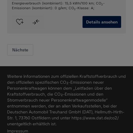
Energieverbrauch (kombiniert): 15,5 kWh/100 km
;
CO
-
2
Emissionen (kombiniert): 0 g/km
;
CO
-Klasse: A
;
2
Details ansehen
Nächste
Weitere Informationen zum offiziellen Kraftstoffverbrauch und
den offiziellen spezifischen CO₂-Emissionen neuer
Personenkraftwagen können dem „Leitfaden über den
Kraftstoffverbrauch, die CO₂-Emissionen und den
Stromverbrauch neuer Personenkraftwagenmodelle“
entnommen werden, der an allen Verkaufsstellen, bei der
Deutschen Automobil Treuhand GmbH (DAT), Hellmuth-Hirth-
Str. 1, 73760 Ostfildern und unter
https://www.dat.de/co2/
unentgeltlich erhältlich ist.
Impressum