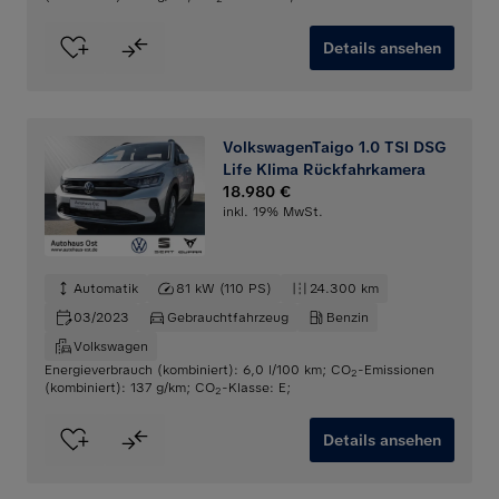
Details ansehen
VolkswagenTaigo 1.0 TSI DSG
Life Klima Rückfahrkamera
18.980 €
inkl. 19% MwSt.
Automatik
81 kW (110 PS)
24.300 km
03/2023
Gebrauchtfahrzeug
Benzin
Volkswagen
Energieverbrauch (kombiniert): 6,0 l/100 km
;
CO
-Emissionen
2
(kombiniert): 137 g/km
;
CO
-Klasse: E
;
2
Details ansehen