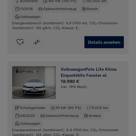
Automatik
140 kW (190 PS)
85.000 km
11/2018
Gebrauchtfahrzeug
Benzin
Volkswagen
Energieverbrauch (kombiniert): 6,9 l/100 km
;
CO
-Emissionen
2
(kombiniert): 155 g/km
;
CO
-Klasse: E
;
2
Details ansehen
VolkswagenPolo Life Klima
Einparkhilfe Fenster el.
18.980 €
inkl. 19% MwSt.
Schaltgetriebe
59 kW (80 PS)
9.000 km
08/2025
Gebrauchtfahrzeug
Andere
Volkswagen
Energieverbrauch (kombiniert): 5,4 l/100 km
;
CO
-Emissionen
2
(kombiniert): 123 g/km
;
CO
-Klasse: D
;
2