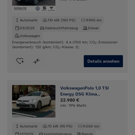
Automatik
110 kW (150 PS)
9.900 km
03/2025
Gebrauchtfahrzeug
Diesel
Volkswagen
Energieverbrauch (kombiniert): 4,6 l/100 km
;
CO
-Emissionen
2
(kombiniert): 120 g/km
;
CO
-Klasse: D
;
2
Details ansehen
VolkswagenPolo 1,0 TSI
Energy DSG Klima
Rückfahrkamera
22.980 €
inkl. 19% MwSt.
Automatik
70 kW (95 PS)
9.000 km
12/2025
Vorführfahrzeug
Benzin