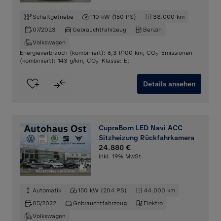
Schaltgetriebe
110 kW (150 PS)
38.000 km
07/2023
Gebrauchtfahrzeug
Benzin
Volkswagen
Energieverbrauch (kombiniert): 6,3 l/100 km
;
CO
-Emissionen
2
(kombiniert): 143 g/km
;
CO
-Klasse: E
;
2
Details ansehen
CupraBorn LED Navi ACC
Sitzheizung Rückfahrkamera
24.880 €
inkl. 19% MwSt.
Automatik
150 kW (204 PS)
44.000 km
05/2022
Gebrauchtfahrzeug
Elektro
Volkswagen