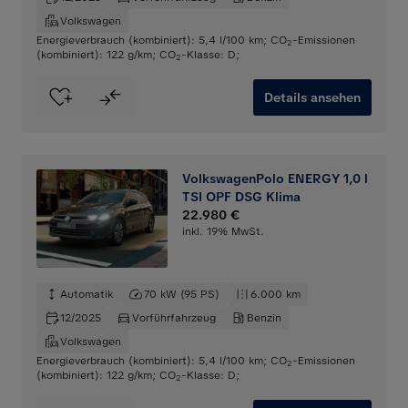
Volkswagen
Energieverbrauch (kombiniert): 5,4 l/100 km
;
CO
-Emissionen
2
(kombiniert): 122 g/km
;
CO
-Klasse: D
;
2
Details ansehen
VolkswagenPolo ENERGY 1,0 l
TSI OPF DSG Klima
22.980 €
inkl. 19% MwSt.
Automatik
70 kW (95 PS)
6.000 km
12/2025
Vorführfahrzeug
Benzin
Volkswagen
Energieverbrauch (kombiniert): 5,4 l/100 km
;
CO
-Emissionen
2
(kombiniert): 122 g/km
;
CO
-Klasse: D
;
2