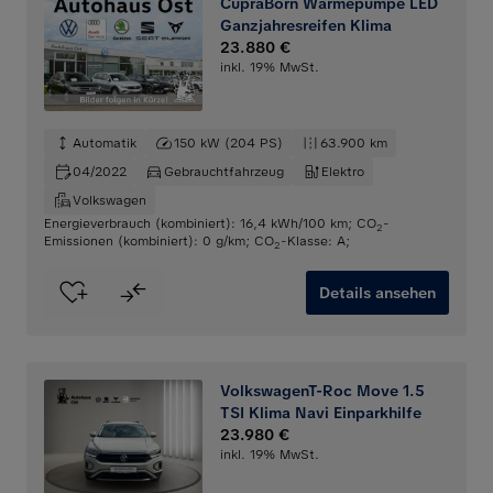
CupraBorn Wärmepumpe LED
Ganzjahresreifen Klima
23.880 €
inkl. 19% MwSt.
Automatik
150 kW (204 PS)
63.900 km
04/2022
Gebrauchtfahrzeug
Elektro
Volkswagen
Energieverbrauch (kombiniert): 16,4 kWh/100 km
;
CO
-
2
Emissionen (kombiniert): 0 g/km
;
CO
-Klasse: A
;
2
Details ansehen
VolkswagenT-Roc Move 1.5
TSI Klima Navi Einparkhilfe
23.980 €
inkl. 19% MwSt.