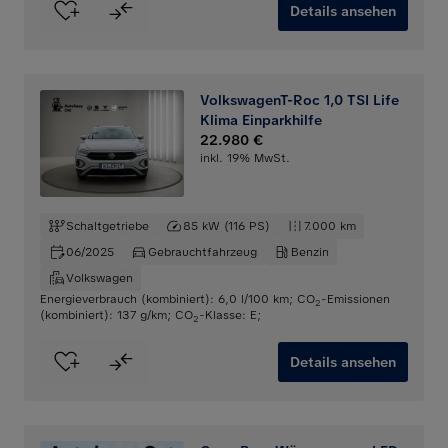
Details ansehen
VolkswagenT-Roc 1,0 TSI Life
Klima Einparkhilfe
22.980 €
inkl. 19% MwSt.
Schaltgetriebe
85 kW (116 PS)
7.000 km
06/2025
Gebrauchtfahrzeug
Benzin
Volkswagen
Energieverbrauch (kombiniert): 6,0 l/100 km
;
CO
-Emissionen
2
(kombiniert): 137 g/km
;
CO
-Klasse: E
;
2
Details ansehen