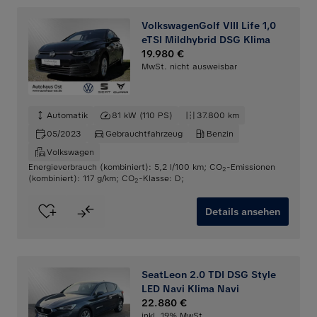
VolkswagenGolf VIII Life 1,0
eTSI Mildhybrid DSG Klima
19.980 €
MwSt. nicht ausweisbar
Automatik
81 kW (110 PS)
37.800 km
05/2023
Gebrauchtfahrzeug
Benzin
Volkswagen
Energieverbrauch (kombiniert): 5,2 l/100 km
;
CO
-Emissionen
2
(kombiniert): 117 g/km
;
CO
-Klasse: D
;
2
Details ansehen
SeatLeon 2.0 TDI DSG Style
LED Navi Klima Navi
22.880 €
inkl. 19% MwSt.