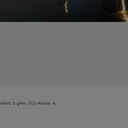
niert): 0 g/km
;
CO
-Klasse: A
;
2