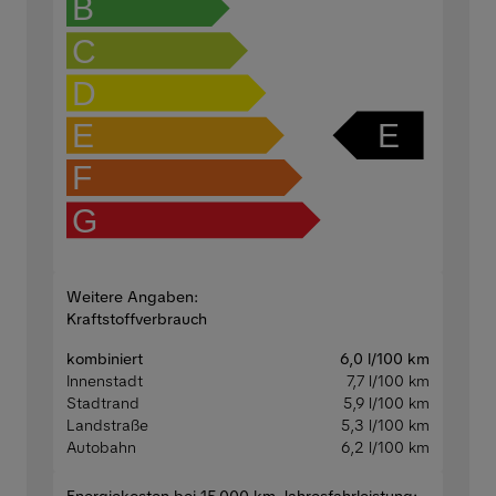
B
C
D
E
E
F
G
Weitere Angaben:
Kraftstoffverbrauch
kombiniert
6,0 l/100 km
Innenstadt
7,7 l/100 km
Stadtrand
5,9 l/100 km
Landstraße
5,3 l/100 km
Autobahn
6,2 l/100 km
Energiekosten bei 15.000 km Jahresfahrleistung: