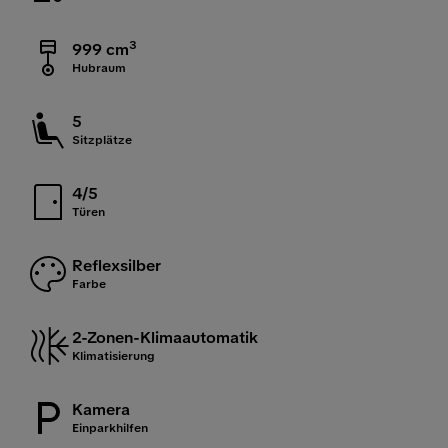
3
999 cm
Hubraum
5
Sitzplätze
4/5
Türen
Reflexsilber
Farbe
2-Zonen-Klimaautomatik
Klimatisierung
Kamera
Einparkhilfen