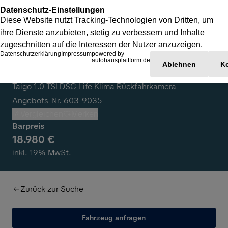
Volkswagen Taigo
Taigo 1.0 TSI DSG Life Klima Rückfahrkamera
Angebots-Nr. 603-9035
Vergleichen
Merken
Barpreis
18.980 €
inkl. 19% MwSt.
Zurück zur Suche
Fahrzeug anfragen