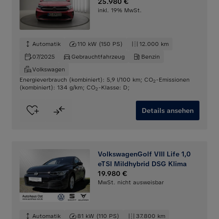
25.980 €
inkl. 19% MwSt.
Automatik
110 kW (150 PS)
12.000 km
07/2025
Gebrauchtfahrzeug
Benzin
Volkswagen
Energieverbrauch (kombiniert): 5,9 l/100 km
;
CO
-Emissionen
2
(kombiniert): 134 g/km
;
CO
-Klasse: D
;
2
Details ansehen
VolkswagenGolf VIII Life 1,0
eTSI Mildhybrid DSG Klima
19.980 €
MwSt. nicht ausweisbar
Automatik
81 kW (110 PS)
37.800 km