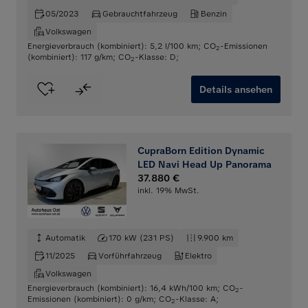
05/2023
Gebrauchtfahrzeug
Benzin
Volkswagen
Energieverbrauch (kombiniert): 5,2 l/100 km
;
CO
-Emissionen
2
(kombiniert): 117 g/km
;
CO
-Klasse: D
;
2
Details ansehen
CupraBorn Edition Dynamic
LED Navi Head Up Panorama
37.880 €
inkl. 19% MwSt.
Automatik
170 kW (231 PS)
9.900 km
11/2025
Vorführfahrzeug
Elektro
Volkswagen
Energieverbrauch (kombiniert): 16,4 kWh/100 km
;
CO
-
2
Emissionen (kombiniert): 0 g/km
;
CO
-Klasse: A
;
2