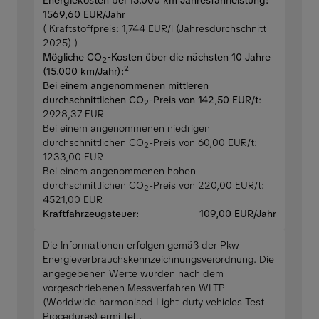
1569,60 EUR/Jahr
( Kraftstoffpreis: 1,744 EUR/l (Jahresdurchschnitt
2025) )
Mögliche CO
-Kosten über die nächsten 10 Jahre
2
2
(15.000 km/Jahr):
Bei einem angenommenen mittleren
durchschnittlichen CO
-Preis von 142,50 EUR/t
:
2
2928,37 EUR
Bei einem angenommenen niedrigen
durchschnittlichen CO
-Preis von 60,00 EUR/t:
2
1233,00 EUR
Bei einem angenommenen hohen
durchschnittlichen CO
-Preis von 220,00 EUR/t:
2
4521,00 EUR
Kraftfahrzeugsteuer:
109,00 EUR/Jahr
Die Informationen erfolgen gemäß der Pkw-
Energieverbrauchskennzeichnungsverordnung. Die
angegebenen Werte wurden nach dem
vorgeschriebenen Messverfahren WLTP
(Worldwide harmonised Light-duty vehicles Test
Procedures) ermittelt.