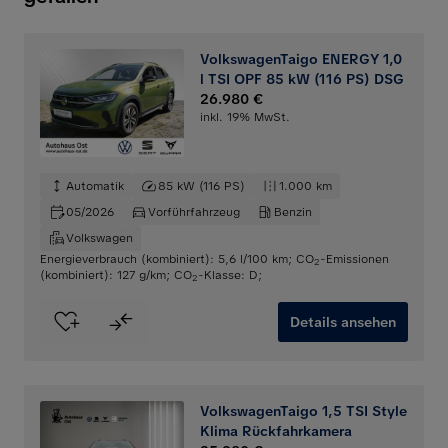
VolkswagenTaigo ENERGY 1,0
l TSI OPF 85 kW (116 PS) DSG
26.980 €
inkl. 19% MwSt.
Automatik
85 kW (116 PS)
1.000 km
05/2026
Vorführfahrzeug
Benzin
Volkswagen
Energieverbrauch (kombiniert): 5,6 l/100 km
;
CO
-Emissionen
2
(kombiniert): 127 g/km
;
CO
-Klasse: D
;
2
Details ansehen
VolkswagenTaigo 1,5 TSI Style
Klima Rückfahrkamera