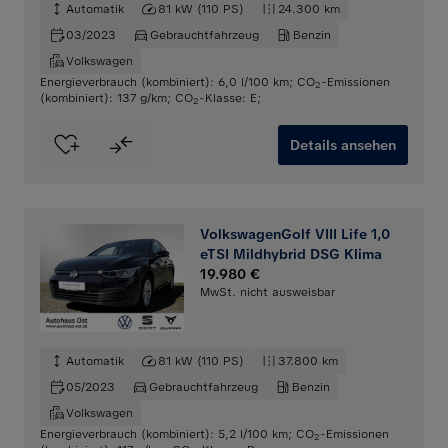
Automatik
81 kW (110 PS)
24.300 km
03/2023
Gebrauchtfahrzeug
Benzin
Volkswagen
Energieverbrauch (kombiniert): 6,0 l/100 km
;
CO
-Emissionen
2
(kombiniert): 137 g/km
;
CO
-Klasse: E
;
2
Details ansehen
VolkswagenGolf VIII Life 1,0
eTSI Mildhybrid DSG Klima
19.980 €
MwSt. nicht ausweisbar
Automatik
81 kW (110 PS)
37.800 km
05/2023
Gebrauchtfahrzeug
Benzin
Volkswagen
Energieverbrauch (kombiniert): 5,2 l/100 km
;
CO
-Emissionen
2