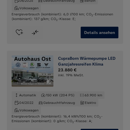
06/2025
Gebrauchtfahrzeug
Benzin
Volkswagen
Energieverbrauch (kombiniert): 6,0 l/100 km
;
CO
-Emissionen
2
(kombiniert): 137 g/km
;
CO
-Klasse: E
;
2
Details ansehen
CupraBorn Wärmepumpe LED
Ganzjahresreifen Klima
23.880 €
inkl. 19% MwSt.
Automatik
150 kW (204 PS)
63.900 km
04/2022
Gebrauchtfahrzeug
Elektro
Volkswagen
Energieverbrauch (kombiniert): 16,4 kWh/100 km
;
CO
-
2
Emissionen (kombiniert): 0 g/km
;
CO
-Klasse: A
;
2