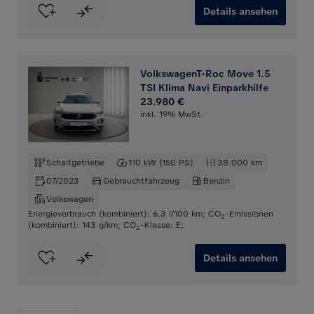
Details ansehen
VolkswagenT-Roc Move 1.5
TSI Klima Navi Einparkhilfe
23.980 €
inkl. 19% MwSt.
Schaltgetriebe
110 kW (150 PS)
38.000 km
07/2023
Gebrauchtfahrzeug
Benzin
Volkswagen
Energieverbrauch (kombiniert): 6,3 l/100 km
;
CO
-Emissionen
2
(kombiniert): 143 g/km
;
CO
-Klasse: E
;
2
Details ansehen