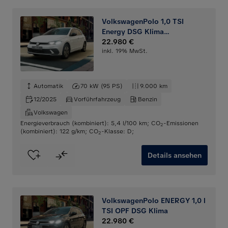
VolkswagenPolo 1,0 TSI
Energy DSG Klima
Rückfahrkamera
22.980 €
inkl. 19% MwSt.
Automatik
70 kW (95 PS)
9.000 km
12/2025
Vorführfahrzeug
Benzin
Volkswagen
Energieverbrauch (kombiniert): 5,4 l/100 km
;
CO
-Emissionen
2
(kombiniert): 122 g/km
;
CO
-Klasse: D
;
2
Details ansehen
VolkswagenPolo ENERGY 1,0 l
TSI OPF DSG Klima
22.980 €