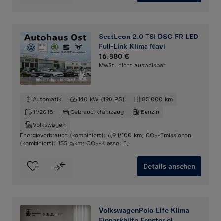
SeatLeon 2.0 TSI DSG FR LED
Full-Link Klima Navi
16.880 €
MwSt. nicht ausweisbar
Automatik
140 kW (190 PS)
85.000 km
11/2018
Gebrauchtfahrzeug
Benzin
Volkswagen
Energieverbrauch (kombiniert): 6,9 l/100 km
;
CO
-Emissionen
2
(kombiniert): 155 g/km
;
CO
-Klasse: E
;
2
Details ansehen
VolkswagenPolo Life Klima
Einparkhilfe Fenster el.