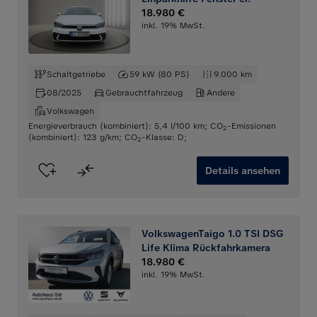
18.980 €
inkl. 19% MwSt.
Schaltgetriebe
59 kW (80 PS)
9.000 km
08/2025
Gebrauchtfahrzeug
Andere
Volkswagen
Energieverbrauch (kombiniert): 5,4 l/100 km
;
CO
-Emissionen
2
(kombiniert): 123 g/km
;
CO
-Klasse: D
;
2
Details ansehen
VolkswagenTaigo 1.0 TSI DSG
Life Klima Rückfahrkamera
18.980 €
inkl. 19% MwSt.