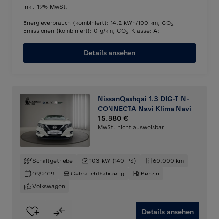
inkl. 19% MwSt.
Energieverbrauch (kombiniert): 14,2 kWh/100 km
;
CO
-
2
Emissionen (kombiniert): 0 g/km
;
CO
-Klasse: A
;
2
Details ansehen
NissanQashqai 1.3 DIG-T N-
CONNECTA Navi Klima Navi
15.880 €
MwSt. nicht ausweisbar
Schaltgetriebe
103 kW (140 PS)
60.000 km
09/2019
Gebrauchtfahrzeug
Benzin
Volkswagen
Details ansehen