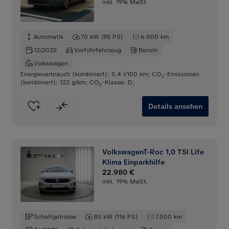
inkl. 19% MwSt.
Automatik
70 kW (95 PS)
6.000 km
12/2025
Vorführfahrzeug
Benzin
Volkswagen
Energieverbrauch (kombiniert): 5,4 l/100 km
;
CO
-Emissionen
2
(kombiniert): 122 g/km
;
CO
-Klasse: D
;
2
Details ansehen
VolkswagenT-Roc 1,0 TSI Life
Klima Einparkhilfe
22.980 €
inkl. 19% MwSt.
Schaltgetriebe
85 kW (116 PS)
7.000 km