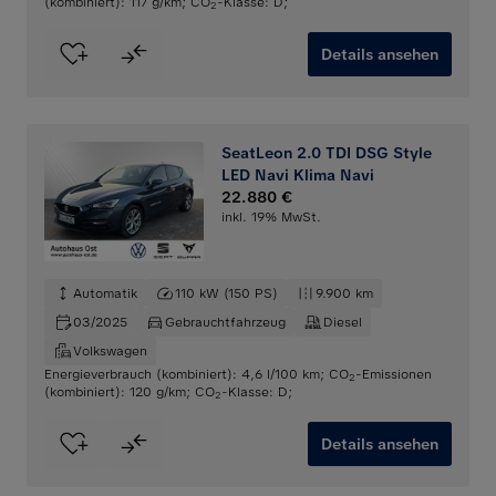
(kombiniert): 117 g/km
;
CO
-Klasse: D
;
2
Details ansehen
SeatLeon 2.0 TDI DSG Style
LED Navi Klima Navi
22.880 €
inkl. 19% MwSt.
Automatik
110 kW (150 PS)
9.900 km
03/2025
Gebrauchtfahrzeug
Diesel
Volkswagen
Energieverbrauch (kombiniert): 4,6 l/100 km
;
CO
-Emissionen
2
(kombiniert): 120 g/km
;
CO
-Klasse: D
;
2
Details ansehen